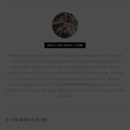
0024 EDITORIAL TEAM
When we started publishing our first high-end watch magazine in 1999, we had
only one intention: increasing the popularity of high-quality mechanical
watches. Now, many years later, this has not changed at all. In 2017 we have
reinvented ourselves to serve our readers in a different and better way. Starting
in 2017, the new 0024 is again better equipped to interact with the changing
world of high-end watches. The new
0024 HORLOGES
magazine (written in
Dutch) will be at least a 200 pager: that’s twice the volume of our magazine in the
old days.
YOU MIGHT ALSO LIKE