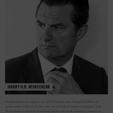
HARRY H.R. WIJNSCHENK
Hoofdredacteur en uitgever van 0024 Horloges. Een horlogeliefhebber en
ondernemer in hart en nieren, voor wie de liefde al decennia teruggaat. Voor
Wijnschenk is uitgeven levenslange passie, net als de oneindige interesse in