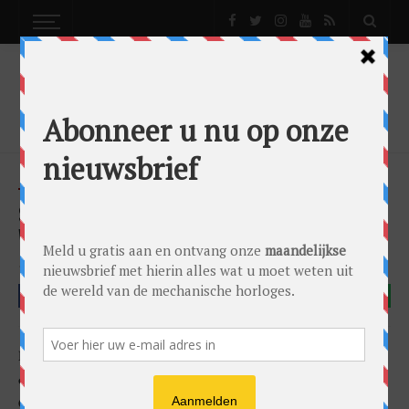
NEWS
SCHAAP -/- CITROEN OPENED THE VINTAGE
WATCHES BOUTIQUE IN AMSTERDAM!
News
by
0024 Editorial Team
on
23/11/2018
Schaap En Citroen
FACEBOOK
Last week, November 6th, Schaap -/- Citroen jewelers
opened the ‘ Vintage Watches ‘ boutique in the luxury 5-star
Conservatorium hotel in Amsterdam.