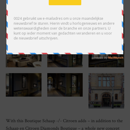
With this Boutique Schaap -/- Citroen adds – in addition to the
Schaap en Citroen Diamonds Boutique – a whole new concept