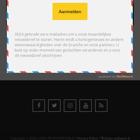
HARRY H.R. WIJNSCHENK
Hoofdredacteur en uitgever van 0024 Horloges. Een horlogeliefhebber en
ondernemer in hart en nieren, voor wie de liefde al decennia teruggaat. Voor
Wijnschenk is uitgeven levenslange passie, net als de oneindige interesse in
horloges.
Copyright © 2026 | 0024 WATCHWORLD |
Privacy Policy
|
Website realisatie &