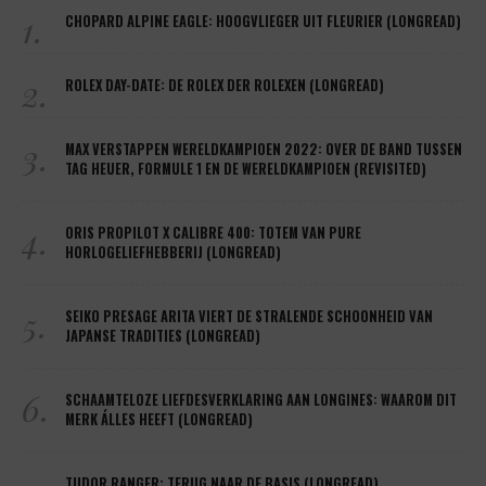
1.
CHOPARD ALPINE EAGLE: HOOGVLIEGER UIT FLEURIER (LONGREAD)
2.
ROLEX DAY-DATE: DE ROLEX DER ROLEXEN (LONGREAD)
3.
MAX VERSTAPPEN WERELDKAMPIOEN 2022: OVER DE BAND TUSSEN
TAG HEUER, FORMULE 1 EN DE WERELDKAMPIOEN (REVISITED)
4.
ORIS PROPILOT X CALIBRE 400: TOTEM VAN PURE
HORLOGELIEFHEBBERIJ (LONGREAD)
5.
SEIKO PRESAGE ARITA VIERT DE STRALENDE SCHOONHEID VAN
JAPANSE TRADITIES (LONGREAD)
6.
SCHAAMTELOZE LIEFDESVERKLARING AAN LONGINES: WAAROM DIT
MERK ÁLLES HEEFT (LONGREAD)
TUDOR RANGER: TERUG NAAR DE BASIS (LONGREAD)