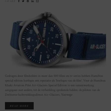
SHARE
Gedragen door filmhelden in meer dan 500 films en tv-series hebben Hamilton
special edition horloges een reputatie als ‘horloges van de film’. Voor de Hamilton
Khaki Aviation Pilot Air-Glaciers Special Edition is een samenwerking
aangegaan met andere, tot de verbeelding sprekende helden: de piloten van de
Zwitserse luchtreddingsdienst Air-Glaciers. Vanwege
READ MORE