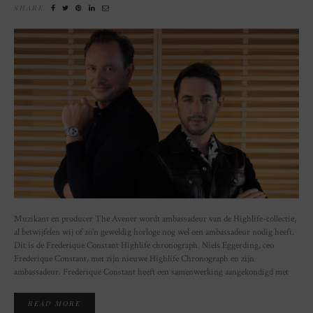
SHARE
Muzikant en producer The Avener wordt ambassadeur van de Highlife-collectie,
al betwijfelen wij of zo'n geweldig horloge nog wel een ambassadeur nodig heeft.
Dit is de Frederique Constant Highlife chronograph. Niels Eggerding, ceo
Frederique Constant, met zijn nieuwe Highlife Chronograph en zijn
ambassadeur. Frederique Constant heeft een samenwerking aangekondigd met
READ MORE