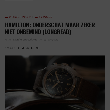
BACKGROUND
STORIES
HAMILTON: ONDERSCHAT MAAR ZEKER
NIET ONBEMIND (LONGREAD)
by
Gandor Bronkhorst
on
11/06/2022
SHARE