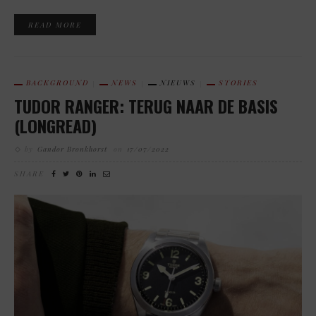
READ MORE
BACKGROUND
NEWS
NIEUWS
STORIES
TUDOR RANGER: TERUG NAAR DE BASIS
(LONGREAD)
by
Gandor Bronkhorst
on
17/07/2022
SHARE