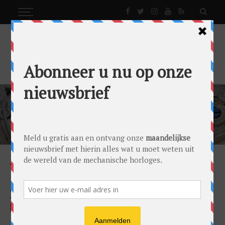
LONGREAD
BACKGROUND
NEWS
NIEUWS
STORIES
MAX VERSTAPPEN WERELDKAMPIOEN
2022: OVER DE BAND TUSSEN TAG HEUER,
FORMULE 1 EN DE WERELDKAMPIOEN
(REVISITED)