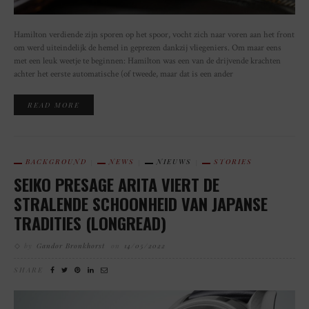
Hamilton verdiende zijn sporen op het spoor, vocht zich naar voren aan het front
om werd uiteindelijk de hemel in geprezen dankzij vliegeniers. Om maar eens
met een leuk weetje te beginnen: Hamilton was een van de drijvende krachten
achter het eerste automatische (of tweede, maar dat is een ander
READ MORE
BACKGROUND
NEWS
NIEUWS
STORIES
SEIKO PRESAGE ARITA VIERT DE
STRALENDE SCHOONHEID VAN JAPANSE
TRADITIES (LONGREAD)
by
Gandor Bronkhorst
on
14/05/2022
SHARE