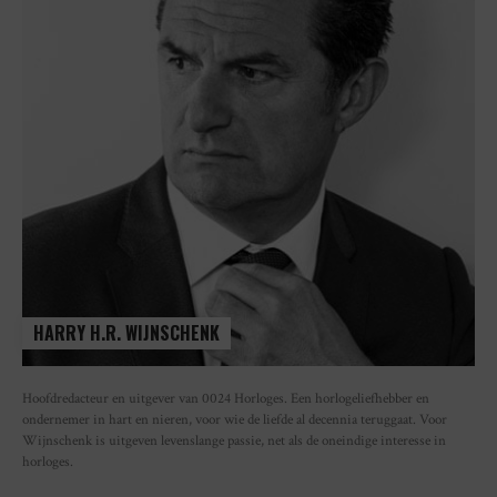
HARRY H.R. WIJNSCHENK
Hoofdredacteur en uitgever van 0024 Horloges. Een horlogeliefhebber en
ondernemer in hart en nieren, voor wie de liefde al decennia teruggaat. Voor
Wijnschenk is uitgeven levenslange passie, net als de oneindige interesse in
horloges.