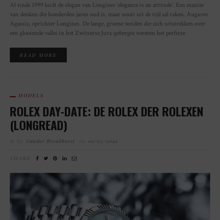
Al sinds 1999 luidt de slogan van Longines ‘elegance is an attitude’. Een manier
van denken die honderden jaren oud is, maar nooit uit de tijd zal raken. Auguste
Agassiz, oprichter Longines. De lange, groene weiden die zich uitstrekken over
een glooiende vallei in het Zwitserse Jura-gebergte vormen het perfecte
READ MORE
MODELS
ROLEX DAY-DATE: DE ROLEX DER ROLEXEN
(LONGREAD)
by
Gandor Bronkhorst
on
01/05/2022
SHARE