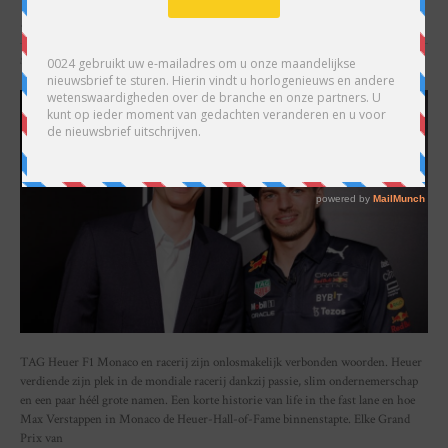
by
Gandor Bronkhorst
on
09/10/2022
SHARE
TAG Heuer F1 Monaco en racerij zijn onlosmakelijk verbonden woorden. Heuer
verdiende zijn plek in de mondiale racerij dankzij passie, slim ondernemerschap
en een paar héél grote namen. Een korte historie van life in the fast lane en hoe
Max Verstappen in Monaco de Heuer-Hall-of-Fame binnenstapte. Elke Grand
Prix van