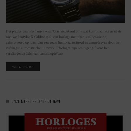
Het plezier van mechanica waar Oris zo bekend om staat komt naar voren in de
nieuwe ProPilot X Calibre 400, een horloge met titanium behuizing
geïnspireerd op meer dan een eeuw luchtvaarterfgoed en aangedreven door het
vijfdaagse automatische uurwerk. “Horloges zijn een tegengif voor het
verblindende licht van technologie”, zo
READ MORE
ONZE MEEST RECENTE UITGAVE