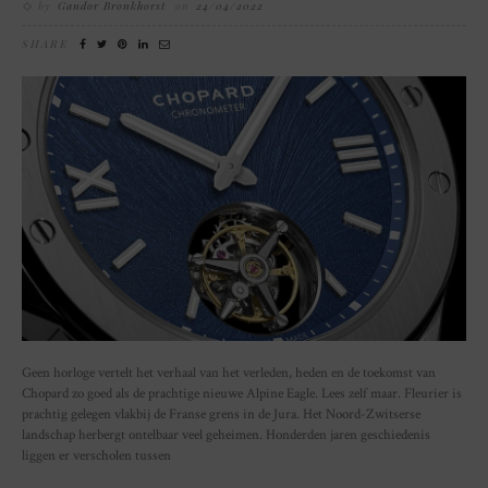
by
Gandor Bronkhorst
on
24/04/2022
SHARE
Geen horloge vertelt het verhaal van het verleden, heden en de toekomst van
Chopard zo goed als de prachtige nieuwe Alpine Eagle. Lees zelf maar. Fleurier is
prachtig gelegen vlakbij de Franse grens in de Jura. Het Noord-Zwitserse
landschap herbergt ontelbaar veel geheimen. Honderden jaren geschiedenis
liggen er verscholen tussen