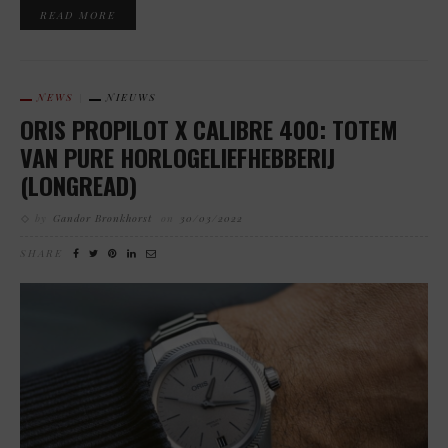
READ MORE
NEWS
NIEUWS
ORIS PROPILOT X CALIBRE 400: TOTEM
VAN PURE HORLOGELIEFHEBBERIJ
(LONGREAD)
by
Gandor Bronkhorst
on
30/03/2022
SHARE