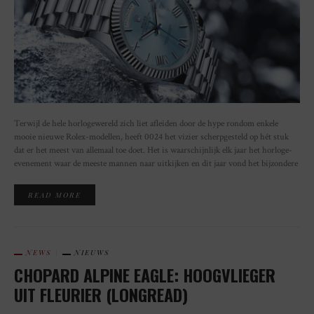
Terwijl de hele horlogewereld zich liet afleiden door de hype rondom enkele
mooie nieuwe Rolex-modellen, heeft 0024 het vizier scherpgesteld op hét stuk
dat er het meest van allemaal toe doet. Het is waarschijnlijk elk jaar het horloge-
evenement waar de meeste mannen naar uitkijken en dit jaar vond het bijzondere
READ MORE
NEWS
NIEUWS
CHOPARD ALPINE EAGLE: HOOGVLIEGER
UIT FLEURIER (LONGREAD)