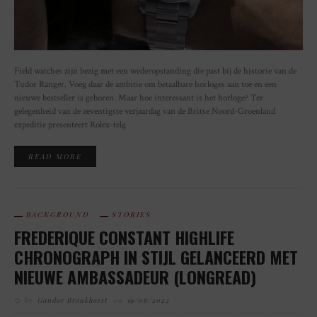
Field watches zijn bezig met een wederopstanding die past bij de historie van de
Tudor Ranger. Voeg daar de ambitie om betaalbare horloges aan toe en een
nieuwe bestseller is geboren. Maar hoe interessant is het horloge? Ter
gelegenheid van de zeventigste verjaardag van de Britse Noord-Groenland
expeditie presenteert Rolex-telg
READ MORE
BACKGROUND
STORIES
FREDERIQUE CONSTANT HIGHLIFE
CHRONOGRAPH IN STIJL GELANCEERD MET
NIEUWE AMBASSADEUR (LONGREAD)
by
Gandor Bronkhorst
on
19/06/2022