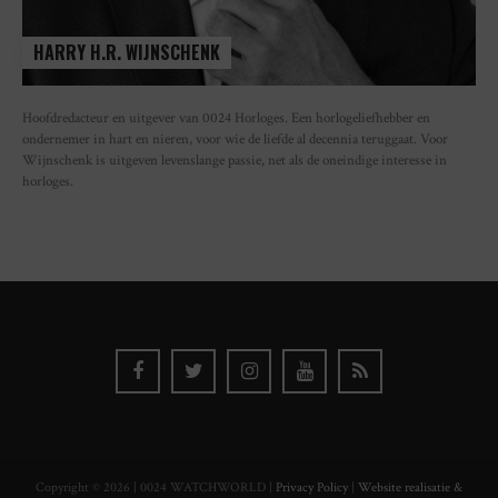
HARRY H.R. WIJNSCHENK
Hoofdredacteur en uitgever van 0024 Horloges. Een horlogeliefhebber en
ondernemer in hart en nieren, voor wie de liefde al decennia teruggaat. Voor
Wijnschenk is uitgeven levenslange passie, net als de oneindige interesse in
horloges.
Copyright © 2026 | 0024 WATCHWORLD |
Privacy Policy
|
Website realisatie &