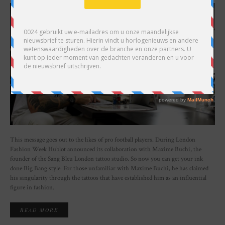
This message goes out to the likes of pro football players. During London
Fashion Week Hublot announced its collaboration with Maxime Buchi, the
founder of the Sang Bleu London tattoo studio. So now you can get your ink
done Big Bang style. For those unfamiliar with Maxime Buchi, he has claimed
his singularity through the tattoos that have established him as an influential
figure in fashion.
READ MORE