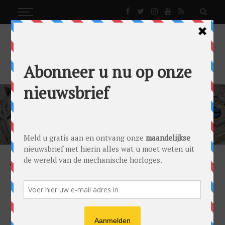
MAXIME BUCHI
NEWS
HUBLOT UNDER THE SKIN
by
Lex Stolk
on
29/02/2016
SHARE