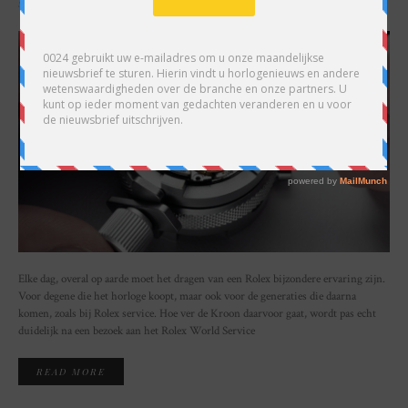
SHARE
Elke dag, overal op aarde moet het dragen van een Rolex bijzondere ervaring zijn.
Voor degene die het horloge koopt, maar ook voor de generaties die daarna
komen, zoals bij Rolex service. Hoe ver de Kroon daarvoor gaat, wordt pas echt
duidelijk na een bezoek aan het Rolex World Service
READ MORE