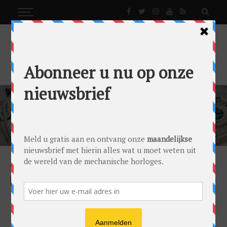
ROLEX SERVICEBEURT
BACKGROUND
NEWS
STORIES
IN-DEPTH ROLEX SERVICE: HOEKSTEEN VAN
HET LUXEHUIS (LONGREAD)
by
Gandor Bronkhorst
on
23/07/2022