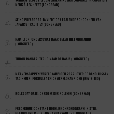
1.
SCHAAMTELOZE LIEFDESVERKLARING AAN LONGINES: WAAROM DIT
MERK ÁLLES HEEFT (LONGREAD)
2.
SEIKO PRESAGE ARITA VIERT DE STRALENDE SCHOONHEID VAN
JAPANSE TRADITIES (LONGREAD)
3.
HAMILTON: ONDERSCHAT MAAR ZEKER NIET ONBEMIND
(LONGREAD)
4.
TUDOR RANGER: TERUG NAAR DE BASIS (LONGREAD)
5.
MAX VERSTAPPEN WERELDKAMPIOEN 2022: OVER DE BAND TUSSEN
TAG HEUER, FORMULE 1 EN DE WERELDKAMPIOEN (REVISITED)
6.
ROLEX DAY-DATE: DE ROLEX DER ROLEXEN (LONGREAD)
7.
FREDERIQUE CONSTANT HIGHLIFE CHRONOGRAPH IN STIJL
GELANCEERD MET NIEUWE AMBASSADEUR (LONGREAD)