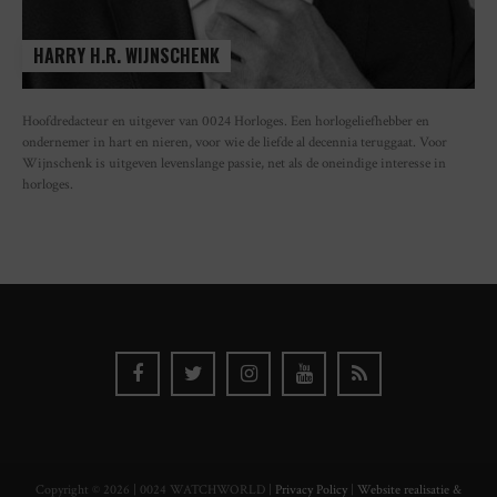
HARRY H.R. WIJNSCHENK
Hoofdredacteur en uitgever van 0024 Horloges. Een horlogeliefhebber en
ondernemer in hart en nieren, voor wie de liefde al decennia teruggaat. Voor
Wijnschenk is uitgeven levenslange passie, net als de oneindige interesse in
horloges.
Copyright © 2026 | 0024 WATCHWORLD |
Privacy Policy
|
Website realisatie &