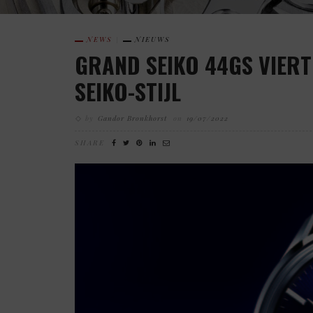
NEWS
NIEUWS
GRAND SEIKO 44GS VIERT
SEIKO-STIJL
by
Gandor Bronkhorst
on
19/07/2022
SHARE