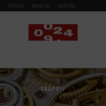
S
PODCAST
MAGAZINE
OVER ONS
SBGP017