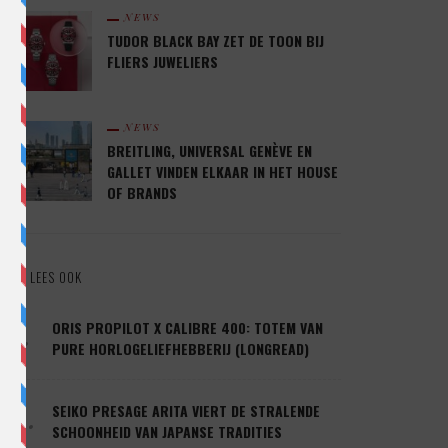
NEWS
TUDOR BLACK BAY ZET DE TOON BIJ
FLIERS JUWELIERS
NEWS
BREITLING, UNIVERSAL GENÈVE EN
GALLET VINDEN ELKAAR IN HET HOUSE
OF BRANDS
LEES OOK
1.
ORIS PROPILOT X CALIBRE 400: TOTEM VAN
PURE HORLOGELIEFHEBBERIJ (LONGREAD)
2.
SEIKO PRESAGE ARITA VIERT DE STRALENDE
SCHOONHEID VAN JAPANSE TRADITIES