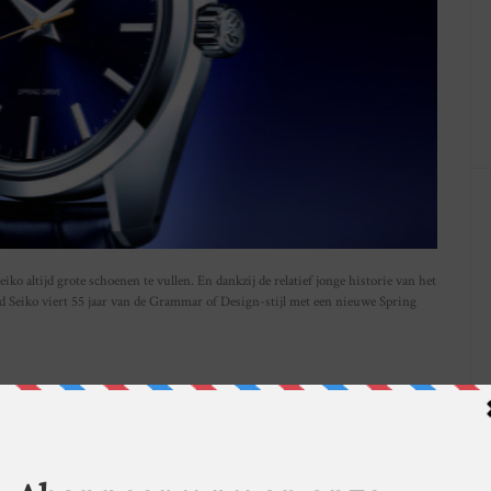
iko altijd grote schoenen te vullen. En dankzij de relatief jonge historie van het
Seiko viert 55 jaar van de Grammar of Design-stijl met een nieuwe Spring