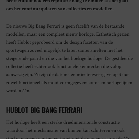
heeft Hublot ook een reputatie hoog te houden als het gaat
om het continu updaten van collecties en modellen.
De nieuwe Big Bang Ferrari is geen facelift van de bestaande
modellen, maar een compleet nieuw horloge. Esthetisch gezien
heeft Hublot geprobeerd om de design facetten van de
sportwagen zoveel mogelijk te laten samensmelten met het
steigerende paard en die van het hoekige horloge. De gestileerde
collectie heeft echter ook functionele kenmerken die volop
aanwezig zijn. Zo zijn de datum- en minutenweergave op 3 uur
zowel functioneel als mooi vormgegeven: auto- en horlogelijnen
worden één.
HUBLOT BIG BANG FERRARI
Het horloge heeft een sterke driedimensionale constructie
waardoor het mechanisme van binnen kan schitteren en ook
sterke overeenkomsten vertoont met de manier waarop de V8