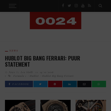
NEWS
HUBLOT BIG BANG FERRARI: PUUR
STATEMENT
News
by
Lex Stolk
on
14/12/2016
Formula 1
Hublot
Hublot Big Bang Ferrari:
FACEBOOK