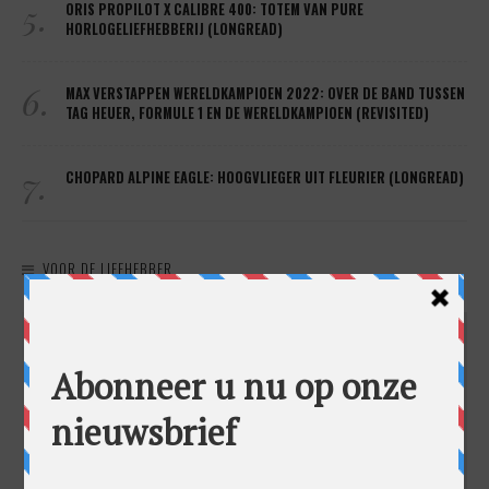
5.
ORIS PROPILOT X CALIBRE 400: TOTEM VAN PURE
HORLOGELIEFHEBBERIJ (LONGREAD)
6.
MAX VERSTAPPEN WERELDKAMPIOEN 2022: OVER DE BAND TUSSEN
TAG HEUER, FORMULE 1 EN DE WERELDKAMPIOEN (REVISITED)
7.
CHOPARD ALPINE EAGLE: HOOGVLIEGER UIT FLEURIER (LONGREAD)
VOOR DE LIEFHEBBER