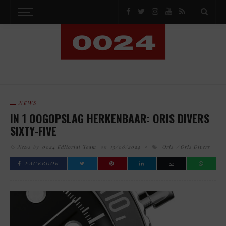
NEWS
IN 1 OOGOPSLAG HERKENBAAR: ORIS DIVERS
SIXTY-FIVE
News
by
0024 Editorial Team
on
13/06/2024
Oris
Oris Divers
FACEBOOK