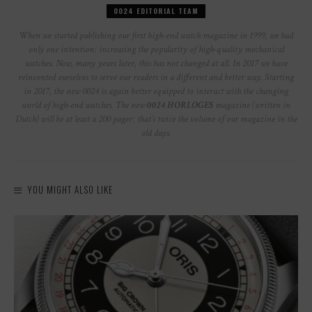
0024 EDITORIAL TEAM
When we started publishing our first high-end watch magazine in 1999, we had
only one intention: increasing the popularity of high-quality mechanical
watches. Now, many years later, this has not changed at all. In 2017 we have
reinvented ourselves to serve our readers in a different and better way. Starting
in 2017, the new 0024 is again better equipped to interact with the changing
world of high-end watches. The new
0024 HORLOGES
magazine (written in
Dutch) will be at least a 200 pager: that’s twice the volume of our magazine in the
old days.
YOU MIGHT ALSO LIKE