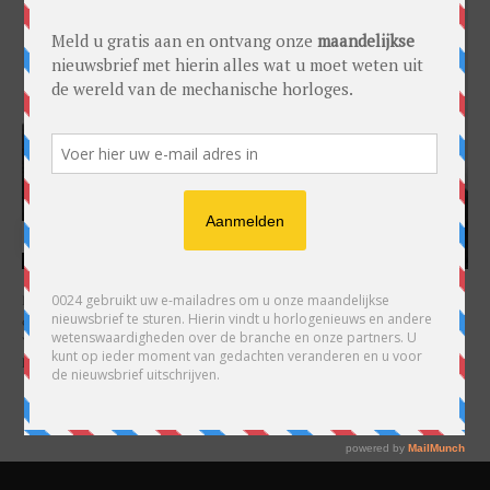
HARRY H.R. WIJNSCHENK
Hoofdredacteur en uitgever van 0024 Horloges. Een horlogeliefhebber en
ondernemer in hart en nieren, voor wie de liefde al decennia teruggaat. Voor
Wijnschenk is uitgeven levenslange passie, net als de oneindige interesse in
horloges.