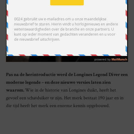
Pas na de herintroductie werd de Longines Legend Diver een
moderne legende – en deze nieuwe versies laten zien
waarom.
Wie in de historie van Longines duikt, heeft het
gevoel een schatduiker te zijn. Het merk bestaat 190 jaar en in
die tijd heeft het merk een enorme kennis opgebouwd.