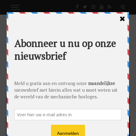
NEWS
NIEUWS
LONGINES LEGEND DIVER DOET NAAM EER AAN
News
Nieuws
by
Gandor Bronkhorst
on
27/03/2022
Dive Watch
Duikhorloge
Legend Diver
Longines
Zwitsers
Horloge
FACEBOOK