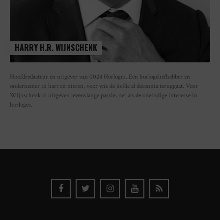
HARRY H.R. WIJNSCHENK
Hoofdredacteur en uitgever van 0024 Horloges. Een horlogeliefhebber en
ondernemer in hart en nieren, voor wie de liefde al decennia teruggaat. Voor
Wijnschenk is uitgeven levenslange passie, net als de oneindige interesse in
horloges.