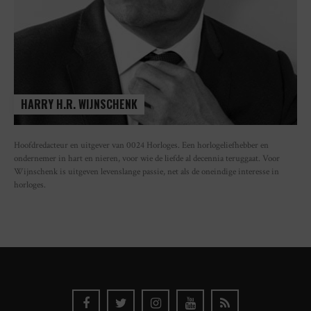
HARRY H.R. WIJNSCHENK
Hoofdredacteur en uitgever van 0024 Horloges. Een horlogeliefhebber en
ondernemer in hart en nieren, voor wie de liefde al decennia teruggaat. Voor
Wijnschenk is uitgeven levenslange passie, net als de oneindige interesse in
horloges.