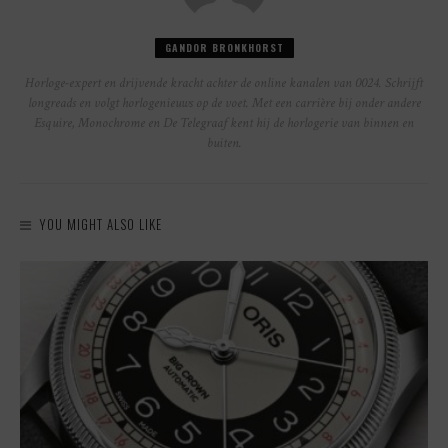
GANDOR BRONKHORST
Horloge-expert en drijvende kracht achter de online kanalen van 0024. Schrijft
longreads en volgt horlogenieuws op de voet. Met een carrière bij onder andere
Esquire, Monochrome en De Telegraaf kent hij de horlogerie van binnen en
buiten.
YOU MIGHT ALSO LIKE