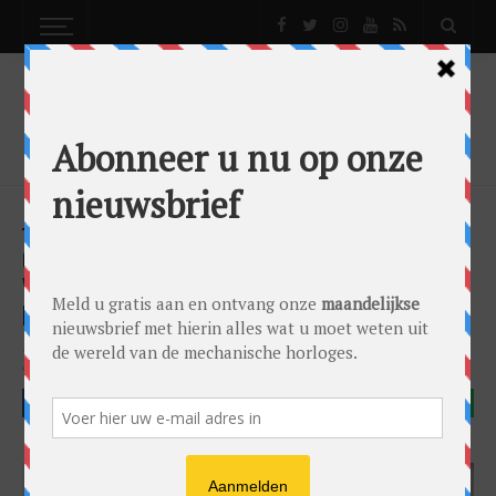
NEWS
NIEUWS
ORIS COULSON PROPILOT LIMITED EDITION:
VLAMMENDE LIEFDE VOOR KNAPPE
HORLOGERIE
News
Nieuws
by
Gandor Bronkhorst
on
06/12/2022
01 400 7784 8786
Oris
Oris Coulson Propilot Limited Edition
FACEBOOK