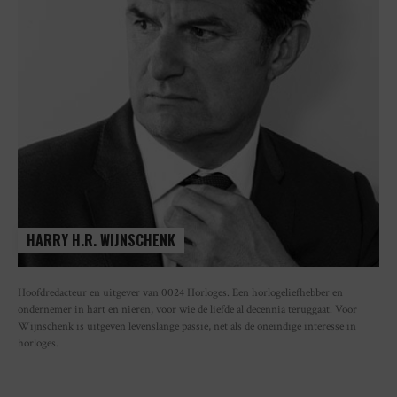
HARRY H.R. WIJNSCHENK
Hoofdredacteur en uitgever van 0024 Horloges. Een horlogeliefhebber en
ondernemer in hart en nieren, voor wie de liefde al decennia teruggaat. Voor
Wijnschenk is uitgeven levenslange passie, net als de oneindige interesse in
horloges.