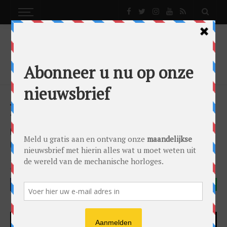
NEWS
NIEUWS
TAG HEUER CARRERA RED DIAL:
ONGELIMITEERDE SCHOONHEID IN
GELIMITEERDE EDITIE
News
Nieuws
by
Gandor Bronkhorst
on
28/07/2022
TAG Heuer
TAG Heuer Carrera
TAG Heuer Carrera Red Dial
FACEBOOK