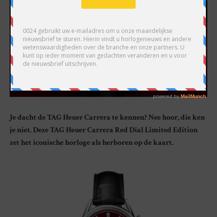
Je dacht de TAG Heuer Carrera te kennen? Nee hoor, die ken
je niet. Deze TAG Heuer Carrera Red Dial Limited Edition
zet het iconische horloge als herboren op de kaart.