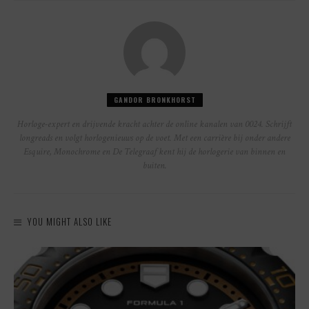
GANDOR BRONKHORST
Horloge-expert en drijvende kracht achter de online kanalen van 0024. Schrijft
longreads en volgt horlogenieuws op de voet. Met een carrière bij onder andere
Esquire, Monochrome en De Telegraaf kent hij de horlogerie van binnen en
buiten.
YOU MIGHT ALSO LIKE