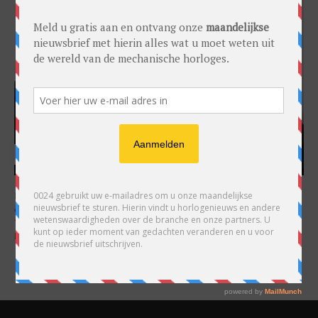
HARRY H.R. WIJNSCHENK
Hoofdredacteur en uitgever van 0024 Horloges. Een horlogeliefhebber en
ondernemer in hart en nieren, voor wie de liefde al decennia teruggaat. Voor
Wijnschenk is uitgeven levenslange passie, net als de oneindige interesse in
horloges.