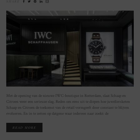
SHARE
Met de opening van de nieuwe IWC-boutique in Rotterdam, slaat Schaap en
Citroen weer een serieuze slag. Reden om eens uit te diepen hoe juweliersketen
Schaap en Citroen de toekomst van de retail vormgeeft door constant te blijven
evolueren. En in te zetten op datgene waar iedereen naar zoekt: de
READ MORE