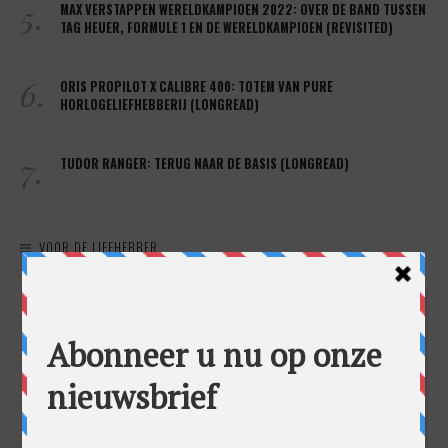
5.
MAX VERSTAPPEN WERELDKAMPIOEN 2022: OVER DE BAND TUSSEN
TAG HEUER, FORMULE 1 EN DE WERELDKAMPIOEN (REVISITED)
6.
ORIS PROPILOT X CALIBRE 400: TOTEM VAN PURE
HORLOGELIEFHEBBERIJ (LONGREAD)
7.
TUDOR RANGER: TERUG NAAR DE BASIS (LONGREAD)
VOOR DE LIEFHEBBER