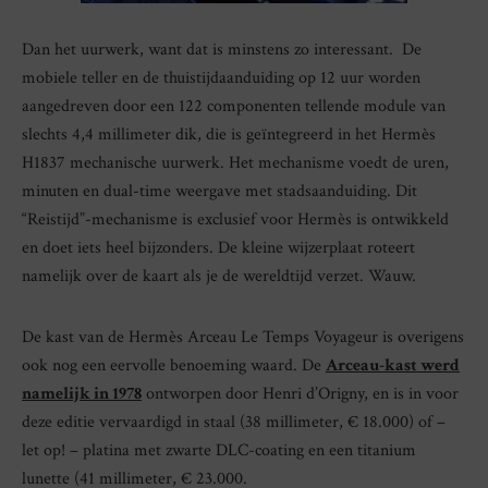
Dan het uurwerk, want dat is minstens zo interessant. De
mobiele teller en de thuistijdaanduiding op 12 uur worden
aangedreven door een 122 componenten tellende module van
slechts 4,4 millimeter dik, die is geïntegreerd in het Hermès
H1837 mechanische uurwerk. Het mechanisme voedt de uren,
minuten en dual-time weergave met stadsaanduiding. Dit
“Reistijd”-mechanisme is exclusief voor Hermès is ontwikkeld
en doet iets heel bijzonders. De kleine wijzerplaat roteert
namelijk over de kaart als je de wereldtijd verzet. Wauw.
De kast van de Hermès Arceau Le Temps Voyageur is overigens
ook nog een eervolle benoeming waard. De
Arceau-kast werd
namelijk in 1978
ontworpen door Henri d’Origny, en is in voor
deze editie vervaardigd in staal (38 millimeter, € 18.000) of –
let op! – platina met zwarte DLC-coating en een titanium
lunette (41 millimeter, € 23.000.