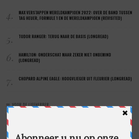
4.
MAX VERSTAPPEN WERELDKAMPIOEN 2022: OVER DE BAND TUSSEN
TAG HEUER, FORMULE 1 EN DE WERELDKAMPIOEN (REVISITED)
5.
TUDOR RANGER: TERUG NAAR DE BASIS (LONGREAD)
6.
HAMILTON: ONDERSCHAT MAAR ZEKER NIET ONBEMIND
(LONGREAD)
7.
CHOPARD ALPINE EAGLE: HOOGVLIEGER UIT FLEURIER (LONGREAD)
VOOR DE LIEFHEBBER