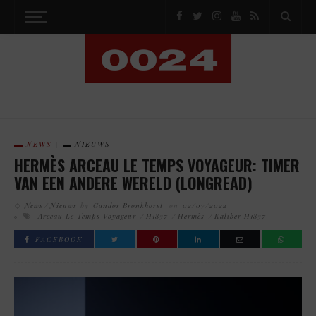
NEWS
NIEUWS
HERMÈS ARCEAU LE TEMPS VOYAGEUR: TIMER
VAN EEN ANDERE WERELD (LONGREAD)
News
Nieuws
by
Gandor Bronkhorst
on
02/07/2022
Arceau Le Temps Voyageur
H1837
Hermès
Kaliber H1837
FACEBOOK