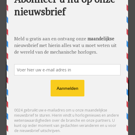
HARRY H.R. WIJNSCHENK
Hoofdredacteur en uitgever van 0024 Horloges. Een horlogeliefhebber en
ondernemer in hart en nieren, voor wie de liefde al decennia teruggaat. Voor
Wijnschenk is uitgeven levenslange passie, net als de oneindige interesse in
horloges.