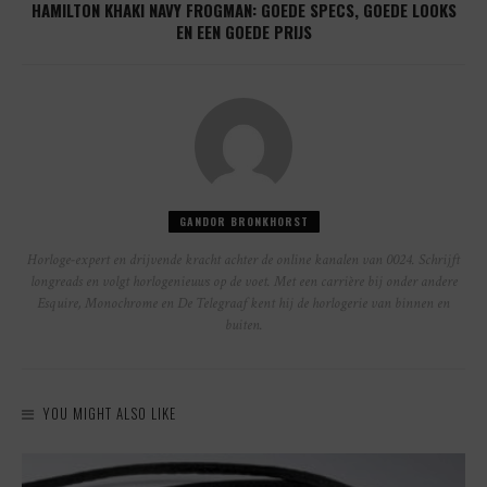
HAMILTON KHAKI NAVY FROGMAN: GOEDE SPECS, GOEDE LOOKS
EN EEN GOEDE PRIJS
GANDOR BRONKHORST
Horloge-expert en drijvende kracht achter de online kanalen van 0024. Schrijft
longreads en volgt horlogenieuws op de voet. Met een carrière bij onder andere
Esquire, Monochrome en De Telegraaf kent hij de horlogerie van binnen en
buiten.
YOU MIGHT ALSO LIKE