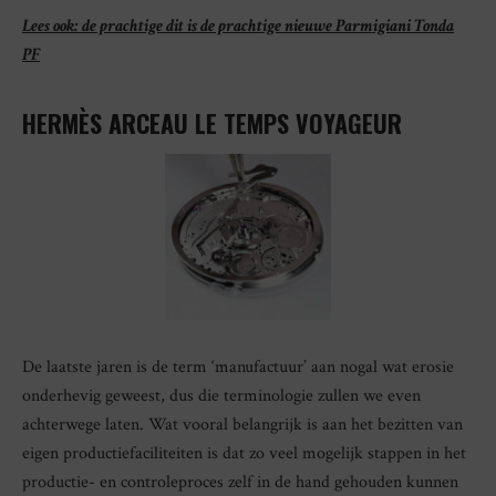
Lees ook: de prachtige dit is de prachtige nieuwe Parmigiani Tonda
PF
HERMÈS ARCEAU LE TEMPS VOYAGEUR
De laatste jaren is de term ‘manufactuur’ aan nogal wat erosie
onderhevig geweest, dus die terminologie zullen we even
achterwege laten. Wat vooral belangrijk is aan het bezitten van
eigen productiefaciliteiten is dat zo veel mogelijk stappen in het
productie- en controleproces zelf in de hand gehouden kunnen