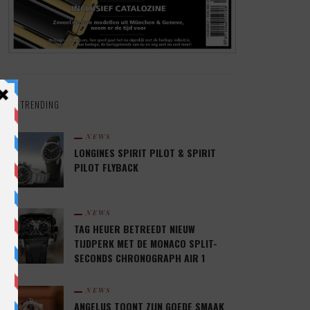
TRENDING
NEWS
LONGINES SPIRIT PILOT & SPIRIT
PILOT FLYBACK
NEWS
TAG HEUER BETREEDT NIEUW
TIJDPERK MET DE MONACO SPLIT-
SECONDS CHRONOGRAPH AIR 1
NEWS
ANGELUS TOONT ZIJN GOEDE SMAAK