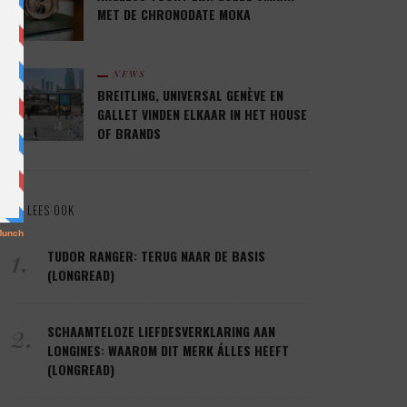
MET DE CHRONODATE MOKA
NEWS
BREITLING, UNIVERSAL GENÈVE EN
GALLET VINDEN ELKAAR IN HET HOUSE
OF BRANDS
LEES OOK
1.
TUDOR RANGER: TERUG NAAR DE BASIS
(LONGREAD)
2.
SCHAAMTELOZE LIEFDESVERKLARING AAN
LONGINES: WAAROM DIT MERK ÁLLES HEEFT
(LONGREAD)