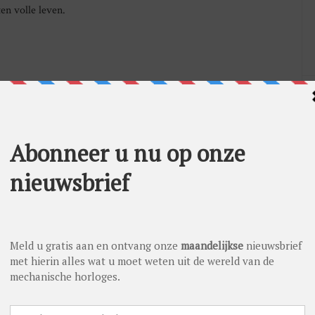
ten volle leven.
windende uurwerken. De 1200S1 is niet alleen geskeletteerd,
n grijze uurwerk is gebaseerd op het beroemde ultradunne
atie in een opengewerkt uurwerk duurde twee jaar en werd
en, waardoor alleen de essentie overblijft. De Piaget Polo
terdichtheid van dertig meter. De 42 mm witgouden kast van
8 briljant geslepen diamanten.