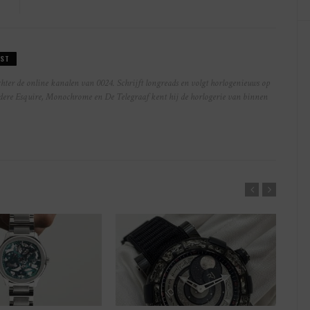
ST
hter de online kanalen van 0024. Schrijft longreads en volgt horlogenieuws op
ndere Esquire, Monochrome en De Telegraaf kent hij de horlogerie van binnen