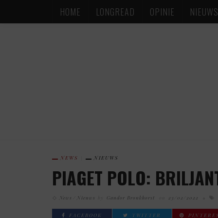
HOME
LONGREAD
OPINIE
NIEUW
NEWS
NIEUWS
PIAGET POLO: BRILJAN
News
Nieuws
by
Gandor Bronkhorst
on
23/02/2022
FACEBOOK
TWITTER
PINTERE