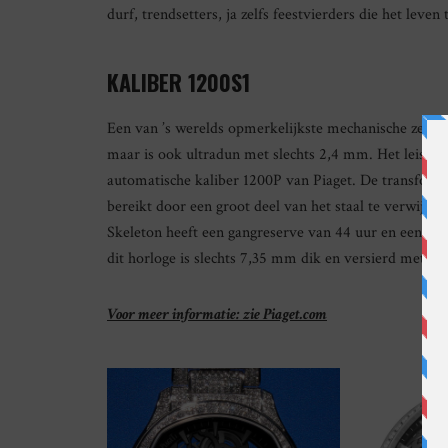
durf, trendsetters, ja zelfs feestvierders die het leven 
KALIBER 1200S1
Een van ’s werelds opmerkelijkste mechanische zelfop
maar is ook ultradun met slechts 2,4 mm. Het leistee
automatische kaliber 1200P van Piaget. De transform
bereikt door een groot deel van het staal te verwijder
Skeleton heeft een gangreserve van 44 uur en een wa
dit horloge is slechts 7,35 mm dik en versierd met 26
Voor meer informatie: zie Piaget.com