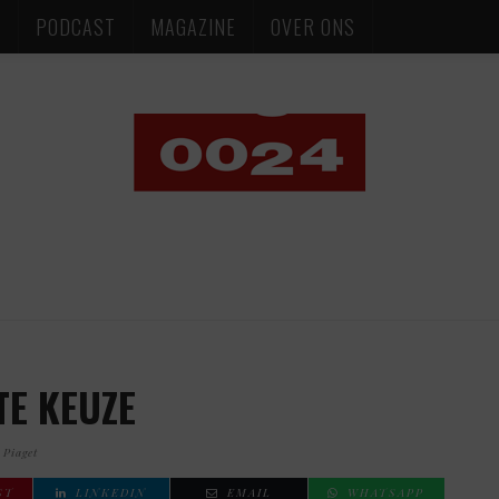
S
PODCAST
MAGAZINE
OVER ONS
TE KEUZE
Piaget
ST
LINKEDIN
EMAIL
WHATSAPP