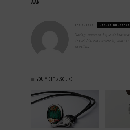
AAN
THE AUTHOR
GANDOR BRONKHOR
Horloge-expert en drijvende kracht ac
de voet. Met een carrière bij onder a
en buiten.
YOU MIGHT ALSO LIKE