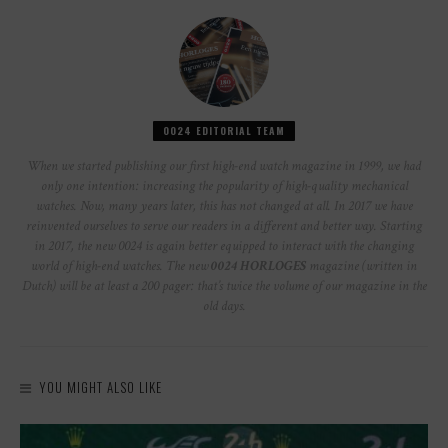
0024 EDITORIAL TEAM
When we started publishing our first high-end watch magazine in 1999, we had
only one intention: increasing the popularity of high-quality mechanical
watches. Now, many years later, this has not changed at all. In 2017 we have
reinvented ourselves to serve our readers in a different and better way. Starting
in 2017, the new 0024 is again better equipped to interact with the changing
world of high-end watches. The new
0024 HORLOGES
magazine (written in
Dutch) will be at least a 200 pager: that’s twice the volume of our magazine in the
old days.
YOU MIGHT ALSO LIKE