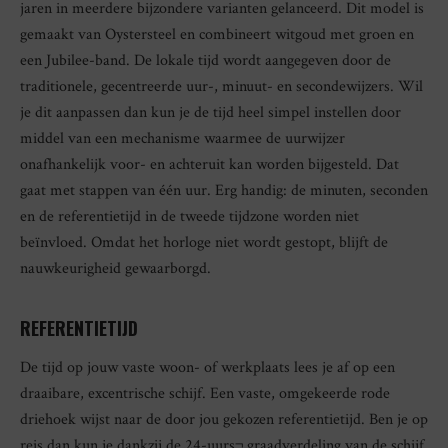
jaren in meerdere bijzondere varianten gelanceerd. Dit model is
gemaakt van Oystersteel en combineert witgoud met groen en
een Jubilee-band. De lokale tijd wordt aangegeven door de
traditionele, gecentreerde uur-, minuut- en secondewijzers. Wil
je dit aanpassen dan kun je de tijd heel simpel instellen door
middel van een mechanisme waarmee de uurwijzer
onafhankelijk voor- en achteruit kan worden bijgesteld. Dat
gaat met stappen van één uur. Erg handig: de minuten, seconden
en de referentietijd in de tweede tijdzone worden niet
beïnvloed. Omdat het horloge niet wordt gestopt, blijft de
nauwkeurigheid gewaarborgd.
REFERENTIETIJD
De tijd op jouw vaste woon- of werkplaats lees je af op een
draaibare, excentrische schijf. Een vaste, omgekeerde rode
driehoek wijst naar de door jou gekozen referentietijd. Ben je op
reis dan kun je dankzij de 24-uurs¬ graadverdeling van de schijf