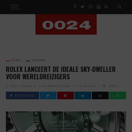
NEWS
NIEUWS
ROLEX LANCEERT DE IDEALE SKY-DWELLER
VOOR WERELDREIZIGERS
News
Nieuws
by
0024 Editorial Team
on
12/06/2023
Rolex
FACEBOOK