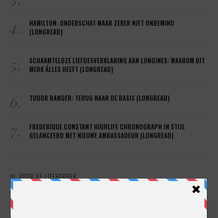
4.
HAMILTON: ONDERSCHAT MAAR ZEKER NIET ONBEMIND
(LONGREAD)
5.
SCHAAMTELOZE LIEFDESVERKLARING AAN LONGINES: WAAROM DIT
MERK ÁLLES HEEFT (LONGREAD)
6.
TUDOR RANGER: TERUG NAAR DE BASIS (LONGREAD)
7.
FREDERIQUE CONSTANT HIGHLIFE CHRONOGRAPH IN STIJL
GELANCEERD MET NIEUWE AMBASSADEUR (LONGREAD)
VOOR DE LIEFHEBBER