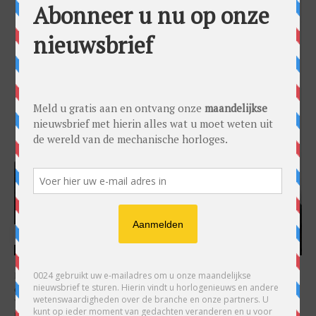
HARRY H.R. WIJNSCHENK
Hoofdredacteur en uitgever van 0024 Horloges. Een horlogeliefhebber en
ondernemer in hart en nieren, voor wie de liefde al decennia teruggaat. Voor
Wijnschenk is uitgeven levenslange passie, net als de oneindige interesse in