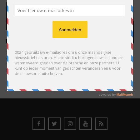
HARRY H.R. WIJNSCHENK
Hoofdredacteur en uitgever van 0024 Horloges. Een horlogeliefhebber en
ondernemer in hart en nieren, voor wie de liefde al decennia teruggaat. Voor
Wijnschenk is uitgeven levenslange passie, net als de oneindige interesse in
horloges.