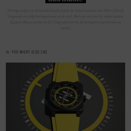
GANDOR BRONKHORST
Horloge-expert en drijvende kracht achter de online kanalen van 0024. Schrijft
longreads en volgt horlogenieuws op de voet. Met een carrière bij onder andere
Esquire, Monochrome en De Telegraaf kent hij de horlogerie van binnen en
buiten.
YOU MIGHT ALSO LIKE