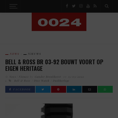
NEWS
NIEUWS
BELL & ROSS BR 03-92 BOUWT VOORT OP
EIGEN HERITAGE
News
Nieuws
by
Gandor Bronkhorst
on
15/03/2022
Bell & Ross
Dive Watch
Duikhorloge
FACEBOOK