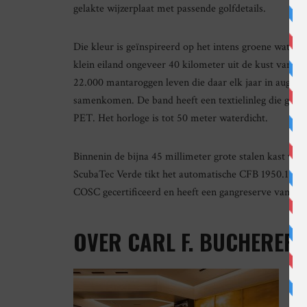
gelakte wijzerplaat met passende golfdetails.
Die kleur is geïnspireerd op het intens groene water r
klein eiland ongeveer 40 kilometer uit de kust van E
22.000 mantaroggen leven die daar elk jaar in augus
samenkomen. De band heeft een textielinleg die gemaa
PET. Het horloge is tot 50 meter waterdicht.
Binnenin de bijna 45 millimeter grote stalen kast van
ScubaTec Verde tikt het automatische CFB 1950.1 kali
COSC gecertificeerd en heeft een gangreserve van 38 
OVER CARL F. BUCHERER
H
v