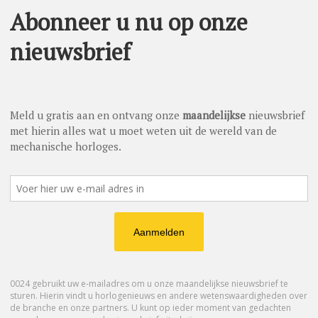
ond Isla de La Plata, een
cuador, waar meer dan
tus en september
kt is van gerecycled
 de Carl F. Bucherer
ber. Dit uurwerk is
uur.
oewel de naam Carl F. Bucherer onder horlogeliefhebbers
ooral bekend staat om de van origine Zwitserse juweliersketen,