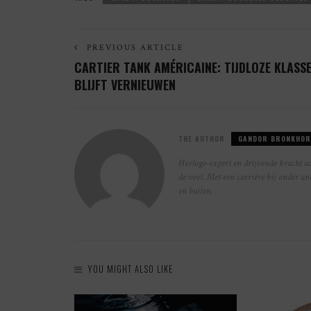
PREVIOUS ARTICLE
CARTIER TANK AMÉRICAINE: TIJDLOZE KLASS
BLIJFT VERNIEUWEN
THE AUTHOR
GANDOR BRONKHOR
Horloge-expert en drijvende kracht ac
de voet. Met een carrière bij onder a
en buiten.
YOU MIGHT ALSO LIKE