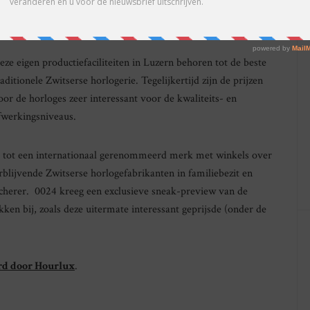
eeft het ook een bijzonder interessante horlogecollectie en zelfs
anufactuur.
eze eigen productiefaciliteiten in Luzern behoren tot de beste
raditionele Zwitserse horlogerie. Tegelijkertijd zijn de prijzen
oor de horloges zeer interessant voor de kwaliteits- en
fwerkingsniveaus.
it tot een internationaal gerenommeerd merk met winkels over
blijvende Zwitserse horlogefabrikanten in familiebezit en
ucherer. 0024 kreeg een exclusieve sneak-preview van de
ukken bij, zoals deze uitermate interessant geprijsde (onder de
rd door Hourlux
.