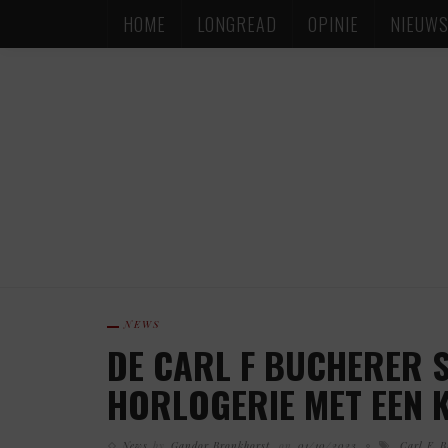
HOME
LONGREAD
OPINIE
NIEUW
NEWS
DE CARL F BUCHERER 
HORLOGERIE MET EEN 
News
by
Gandor Bronkhorst
on
01/10/2023
Carl F. B