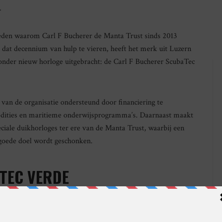
.
reden waarom Carl F Bucherer de Manta Trust sinds 2013
 dat decennium van hulp te vieren, heeft het merk uit Luzern
zonder nieuw horloge uitgebracht: de Carl F Bucherer ScubaTec
 van de organisatie ondersteund door financiering te
pedities en maritieme onderwijsprogramma’s. Daarnaast maakt
ciale duikhorloges ter ere van de Manta Trust, waarbij een
goede doel wordt geschonken.
TEC VERDE
cubaTec Verde, wordt,
een prachtig groen