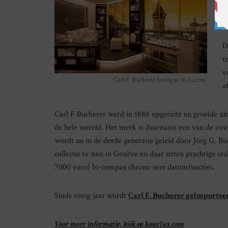
h
m
D
t
v
Carl F. Bucherer boutique in Luzern.
a
Carl F Bucherer werd in 1888 opgericht en groeide u
de hele wereld. Het merk is daarnaast een van de over
wordt nu in de derde generatie geleid door Jörg G. B
collectie te zien in Genève en daar zitten prachtige st
7000 euro) bi-compax chrono met datumfuncties.
Sinds vorig jaar wordt
Carl F. Bucherer geïmportee
Voor meer informatie, kijk op hourlux.com