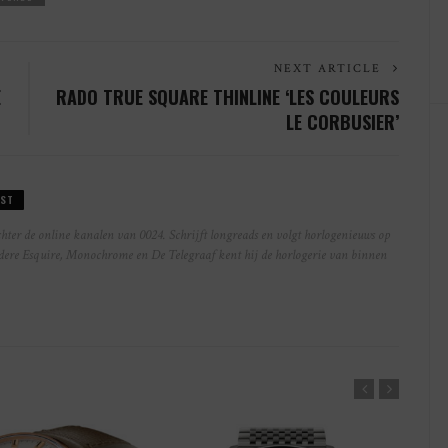
NEXT ARTICLE
E
RADO TRUE SQUARE THINLINE ‘LES COULEURS
LE CORBUSIER’
ST
hter de online kanalen van 0024. Schrijft longreads en volgt horlogenieuws op
ndere Esquire, Monochrome en De Telegraaf kent hij de horlogerie van binnen