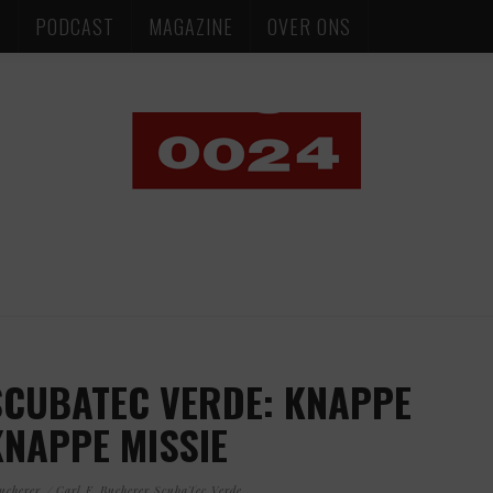
S
PODCAST
MAGAZINE
OVER ONS
SCUBATEC VERDE: KNAPPE
KNAPPE MISSIE
ucherer
Carl F. Bucherer ScubaTec Verde