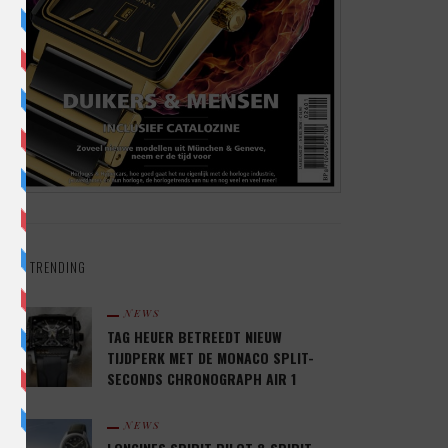
TRENDING
NEWS
TAG HEUER BETREEDT NIEUW
TIJDPERK MET DE MONACO SPLIT-
SECONDS CHRONOGRAPH AIR 1
NEWS