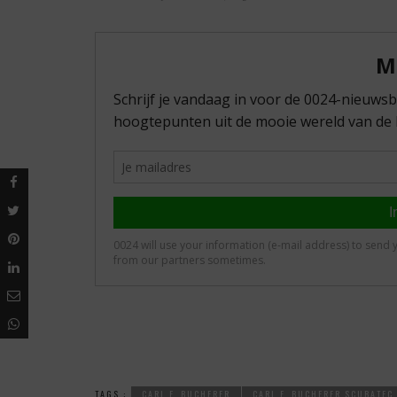
TAGS :
CARL F. BUCHERER
CARL F. BUCHERER SCUBATEC