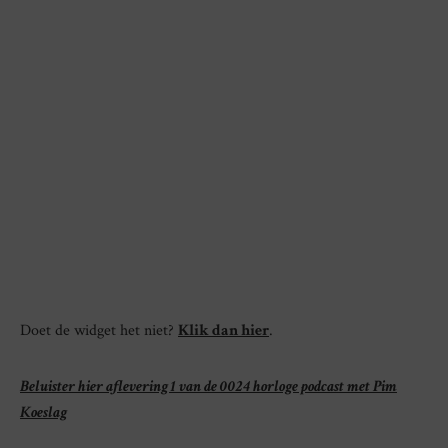
Doet de widget het niet?
Klik dan hier
.
Beluister hier aflevering 1 van de 0024 horloge podcast met Pim
Koeslag