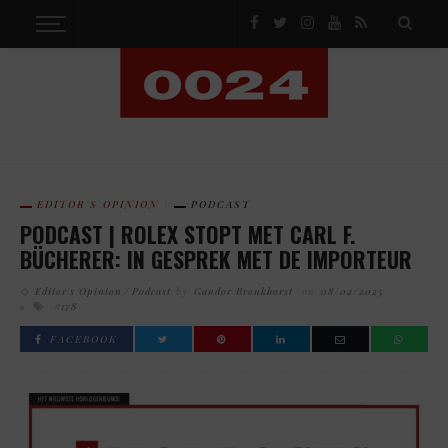
EDITOR'S OPINION
PODCAST
PODCAST | ROLEX STOPT MET CARL F.
BÜCHERER: IN GESPREK MET DE IMPORTEUR
Editor's Opinion
Podcast
by
Gandor Bronkhorst
on
08/02/2025
#178
FACEBOOK