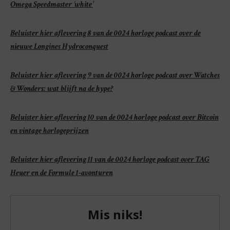
Omega Speedmaster ‘white’
Beluister hier aflevering 8 van de 0024 horloge podcast over de
nieuwe Longines Hydroconquest
Beluister hier aflevering 9 van de 0024 horloge podcast over Watches
& Wonders: wat blijft na de hype?
Beluister hier aflevering 10 van de 0024 horloge podcast over Bitcoin
en vintage horlogeprijzen
Beluister hier aflevering 11 van de 0024 horloge podcast over TAG
Heuer en de Formule 1-avonturen