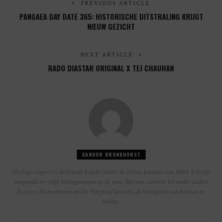
PREVIOUS ARTICLE
PANGAEA DAY DATE 365: HISTORISCHE UITSTRALING KRIJGT
NIEUW GEZICHT
NEXT ARTICLE
RADO DIASTAR ORIGINAL X TEJ CHAUHAN
GANDOR BRONKHORST
Horloge-expert en drijvende kracht achter de online kanalen van 0024. Schrijft
longreads en volgt horlogenieuws op de voet. Met een carrière bij onder andere
Esquire, Monochrome en De Telegraaf kent hij de horlogerie van binnen en
buiten.